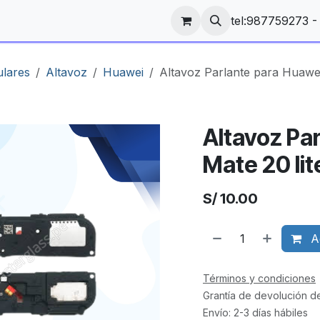
tel:987759273 
ulares
Altavoz
Huawei
Altavoz Parlante para Huawei
Altavoz Pa
Mate 20 lit
S/
10.00
Ag
Términos y condiciones
Grantía de devolución d
Envío: 2-3 días hábiles