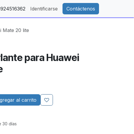
- 924516362
Identificarse
Contáctenos
 Mate 20 lite
rlante para Huawei
e
regar al carrito
e 30 días