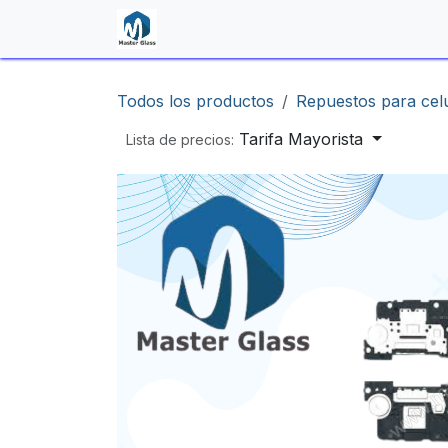
Ir al contenido
Inicio
Shop
Contáctenos
Todos los productos
Repuestos para cel
Tarifa Mayorista
Lista de precios: