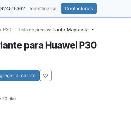
- 924516362
Identificarse
Contáctenos
i P30
Tarifa Mayorista
Lista de precios:
rlante para Huawei P30
regar al carrito
e 30 días