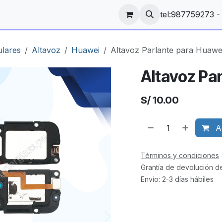
tel:987759273 
ulares
Altavoz
Huawei
Altavoz Parlante para Huawe
Altavoz Pa
S/
10.00
Ag
Términos y condiciones
Grantía de devolución d
Envío: 2-3 días hábiles