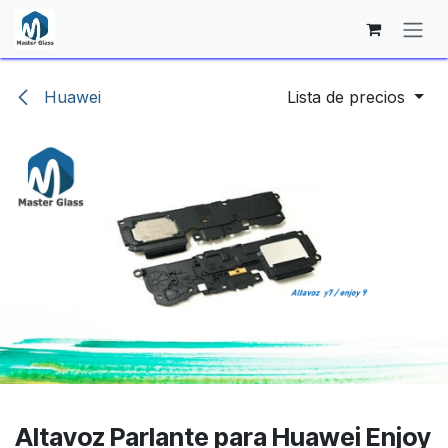
Ir al contenido
Huawei
Lista de precios
Altavoz Parlante para Huawei Enjoy