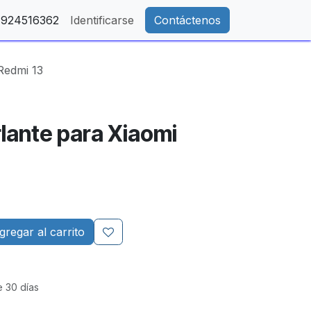
- 924516362
Identificarse
Contáctenos
Redmi 13
rlante para Xiaomi
regar al carrito
e 30 días