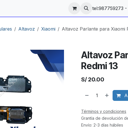
tel:987759273 
ulares
Altavoz
Xiaomi
Altavoz Parlante para Xiaomi 
Altavoz Pa
Redmi 13
S/
20.00
Ag
Términos y condiciones
Grantía de devolución d
Envío: 2-3 días hábiles