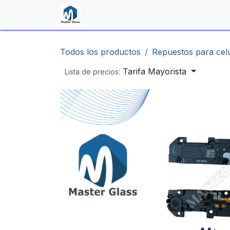
Ir al contenido
Inicio
Shop
Contáctenos
Todos los productos
Repuestos para cel
Tarifa Mayorista
Lista de precios: