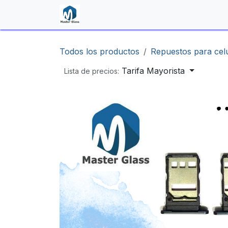
Ir al contenido
Inicio
Shop
Contáctenos
Todos los productos
Repuestos para cel
Tarifa Mayorista
Lista de precios: