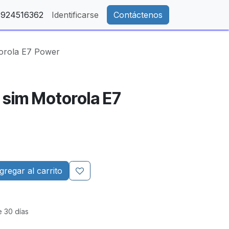
- 924516362
Identificarse
Contáctenos
orola E7 Power
 sim Motorola E7
regar al carrito
e 30 días