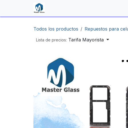
Ir al contenido
Inicio
Shop
Contáctenos
Todos los productos
Repuestos para cel
Tarifa Mayorista
Lista de precios: