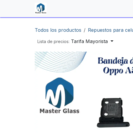
Ir al contenido
Inicio
Shop
Contáctenos
Todos los productos
Repuestos para cel
Tarifa Mayorista
Lista de precios: