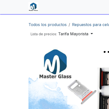
Ir al contenido
Inicio
Shop
Contáctenos
Todos los productos
Repuestos para cel
Tarifa Mayorista
Lista de precios: