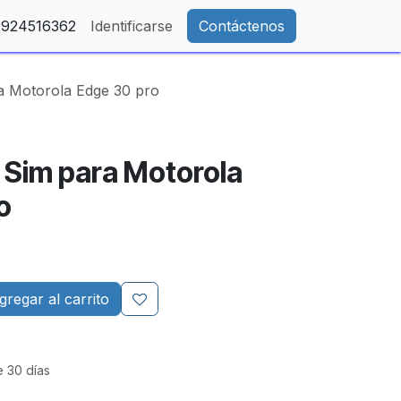
- 924516362
Identificarse
Contáctenos
a Motorola Edge 30 pro
 Sim para Motorola
o
regar al carrito
e 30 días