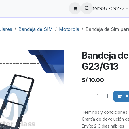
tel:987759273 
ulares
Bandeja de SIM
Motorola
Bandeja de Sim par
Bandeja de
G23/G13
S/
10.00
Ag
Términos y condiciones
Grantía de devolución d
Envío: 2-3 días hábiles