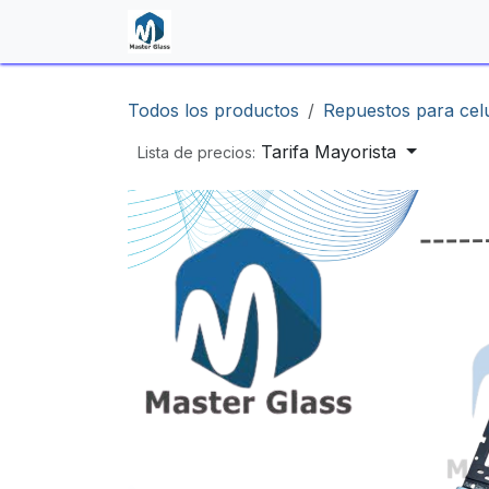
Ir al contenido
Inicio
Shop
Contáctenos
Todos los productos
Repuestos para cel
Tarifa Mayorista
Lista de precios: