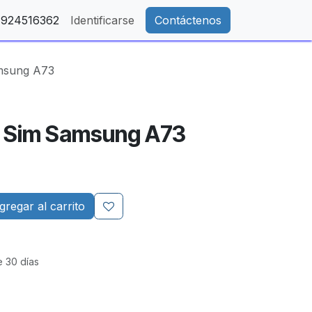
- 924516362
Identificarse
Contáctenos
msung A73
e Sim Samsung A73
regar al carrito
e 30 días