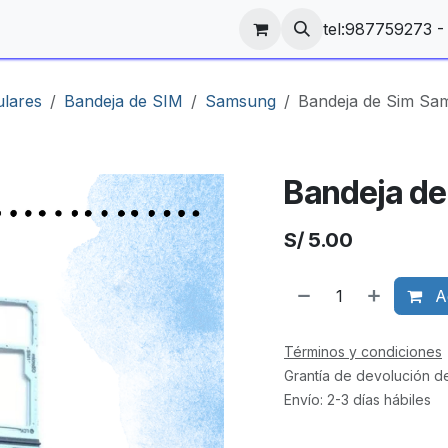
tel:987759273 
ulares
Bandeja de SIM
Samsung
Bandeja de Sim Sa
Bandeja d
S/
5.00
Ag
Términos y condiciones
Grantía de devolución d
Envío: 2-3 días hábiles