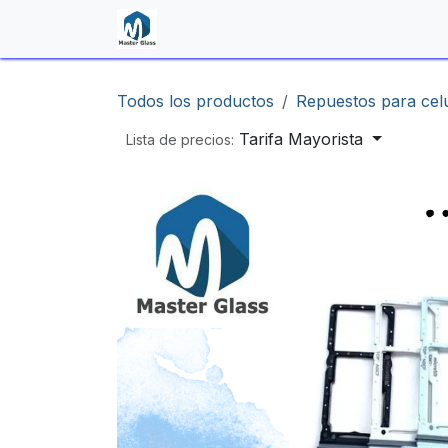
Ir al contenido
Inicio
Shop
Contáctenos
Todos los productos
Repuestos para cel
Tarifa Mayorista
Lista de precios: