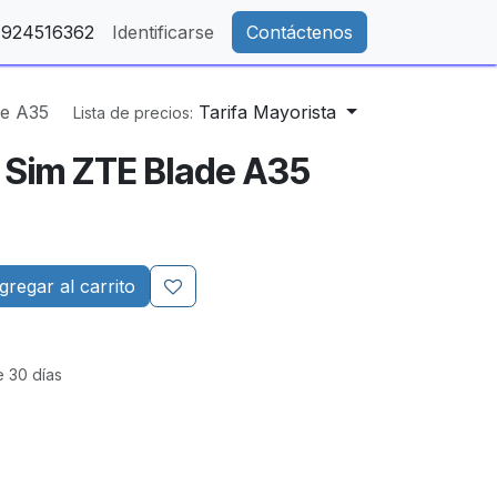
- 924516362
Identificarse
Contáctenos
de A35
Tarifa Mayorista
Lista de precios:
 Sim ZTE Blade A35
regar al carrito
e 30 días