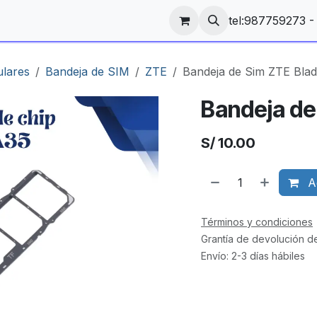
tel:987759273 
ulares
Bandeja de SIM
ZTE
Bandeja de Sim ZTE Bla
Bandeja de
S/
10.00
Ag
Términos y condiciones
Grantía de devolución d
Envío: 2-3 días hábiles