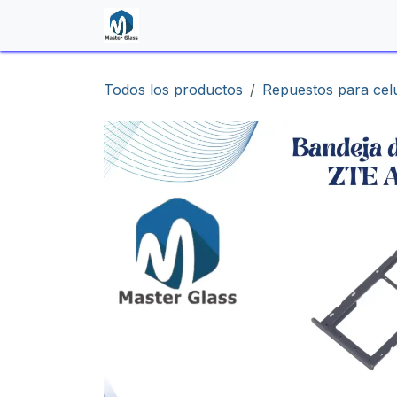
Ir al contenido
Inicio
Shop
Contáctenos
Todos los productos
Repuestos para cel