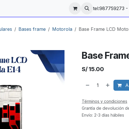
tel:987759273 
ulares
Bases frame
Motorola
Base Frame LCD Motor
Base Frame
S/
15.00
Ag
Términos y condiciones
Grantía de devolución d
Envío: 2-3 días hábiles