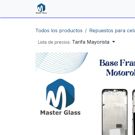
Ir al contenido
Inicio
Shop
Contáctenos
Todos los productos
Repuestos para cel
Tarifa Mayorista
Lista de precios: