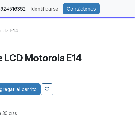
- 924516362
Identificarse
Contáctenos
ola E14
 LCD Motorola E14
regar al carrito
e 30 días