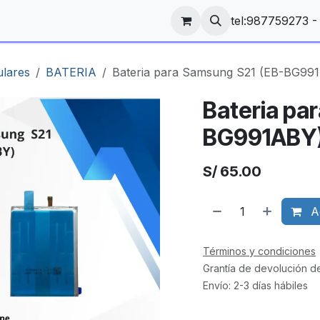
tel:987759273 
ulares
BATERIA
Bateria para Samsung S21 (EB-BG99
Bateria pa
BG991ABY
S/
65.00
Ag
Términos y condiciones
Grantía de devolución d
Envío: 2-3 días hábiles