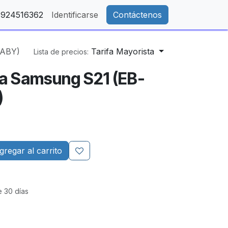
- 924516362
Identificarse
Contáctenos
1ABY)
Tarifa Mayorista
Lista de precios:
ra Samsung S21 (EB-
)
regar al carrito
e 30 días