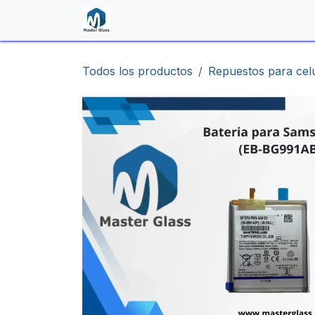
Ir al contenido
Inicio
Shop
Contáctenos
Todos los productos
Repuestos para cel