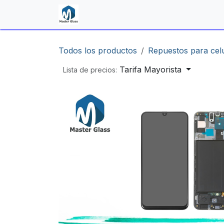
Ir al contenido
Inicio
Shop
Contáctenos
Todos los productos
Repuestos para cel
Tarifa Mayorista
Lista de precios: