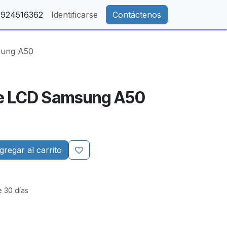
- 924516362
Identificarse
Contáctenos
sung A50
e LCD Samsung A50
regar al carrito
e 30 días