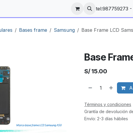
tel:987759273 
ulares
Bases frame
Samsung
Base Frame LCD Sam
Base Fram
S/
15.00
Ag
Términos y condiciones
Grantía de devolución d
Envío: 2-3 días hábiles