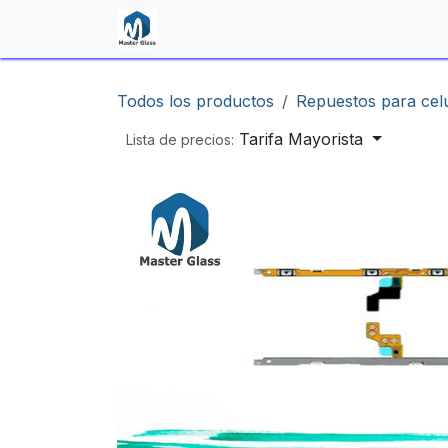
Ir al contenido
Inicio
Shop
Contáctenos
Todos los productos
Repuestos para cel
Tarifa Mayorista
Lista de precios: