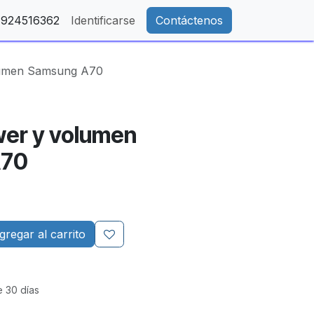
- 924516362
Identificarse
Contáctenos
lumen Samsung A70
wer y volumen
A70
regar al carrito
e 30 días