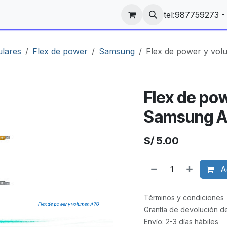
tel:987759273 
ulares
Flex de power
Samsung
Flex de power y vo
Flex de po
Samsung 
S/
5.00
Ag
Términos y condiciones
Grantía de devolución d
Envío: 2-3 días hábiles