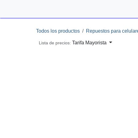
Ir al contenido
Inicio
Shop
Contácteno
Todos los productos
Repuestos para cel
Tarifa Mayorista
Lista de precios: