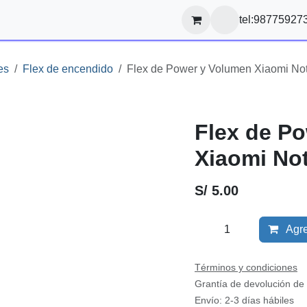
s
tel:987759273 
ulares
Flex de encendido
Flex de Power y Volumen Xia
Flex de Po
Note 10s/ 
S/
5.00
Agr
Términos y condiciones
Grantía de devolución d
Envío: 2-3 días hábiles