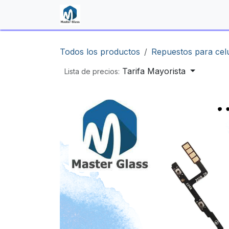
Ir al contenido
Inicio
Shop
Contáctenos
Todos los productos
Repuestos para cel
Tarifa Mayorista
Lista de precios: