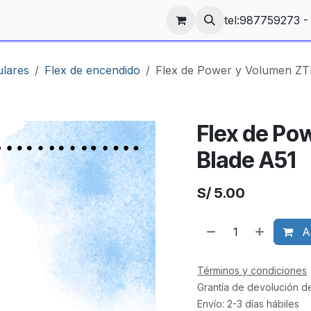
tel:987759273 
ulares
Flex de encendido
Flex de Power y Volumen ZT
Flex de Po
Blade A51
S/
5.00
Ag
Términos y condiciones
Grantía de devolución d
Envío: 2-3 días hábiles