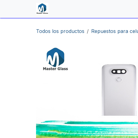
Ir al contenido
Inicio
Shop
Contáctenos
Todos los productos
Repuestos para cel