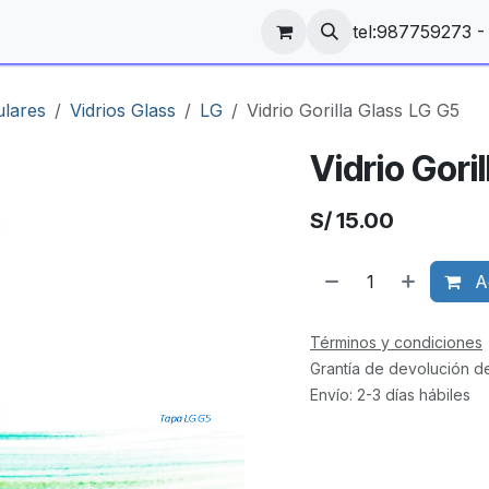
tel:987759273 
ulares
Vidrios Glass
LG
Vidrio Gorilla Glass LG G5
Vidrio Gori
S/
15.00
Ag
Términos y condiciones
Grantía de devolución d
Envío: 2-3 días hábiles