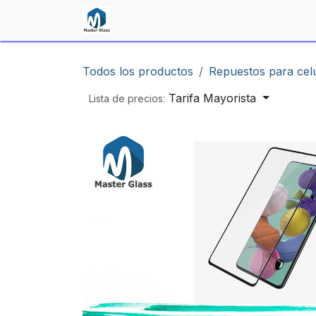
Ir al contenido
Inicio
Shop
Contáctenos
Todos los productos
Repuestos para cel
Tarifa Mayorista
Lista de precios: