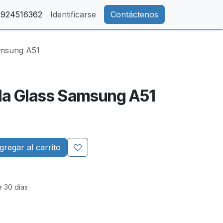
- 924516362
Identificarse
Contáctenos
Samsung A51
lla Glass Samsung A51
regar al carrito
e 30 días