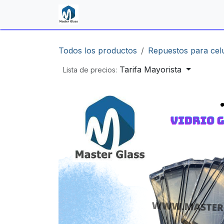
Ir al contenido
Inicio
Shop
Contáctenos
Todos los productos
Repuestos para cel
Tarifa Mayorista
Lista de precios: