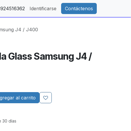
- 924516362
Identificarse
Contáctenos
Samsung J4 / J400
lla Glass Samsung J4 /
regar al carrito
e 30 días