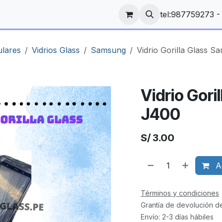
tel:987759273 
ulares
Vidrios Glass
Samsung
Vidrio Gorilla Glass 
Vidrio Gori
J400
S/
3.00
Ag
Términos y condiciones
Grantía de devolución d
Envío: 2-3 días hábiles