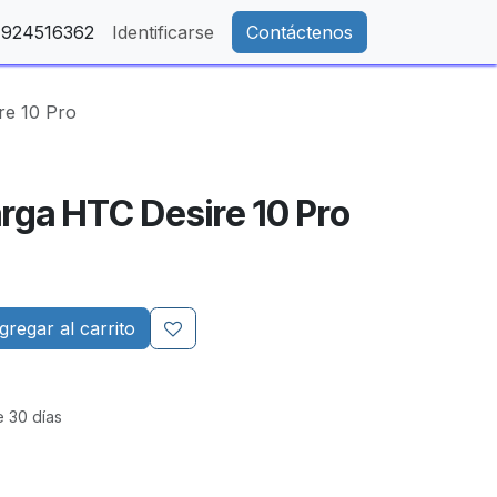
- 924516362
Identificarse
Contáctenos
re 10 Pro
arga HTC Desire 10 Pro
regar al carrito
e 30 días