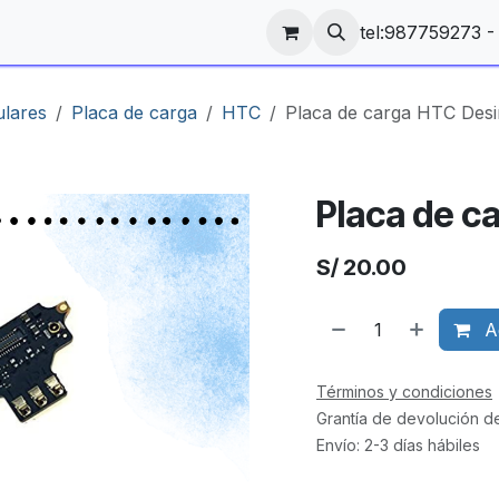
tel:987759273 
ulares
Placa de carga
HTC
Placa de carga HTC Desi
Placa de c
S/
20.00
Ag
Términos y condiciones
Grantía de devolución d
Envío: 2-3 días hábiles