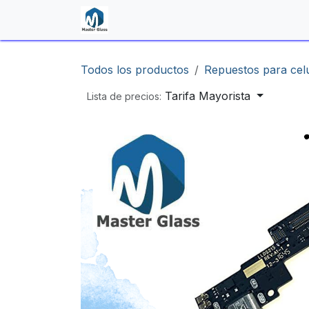
Ir al contenido
Inicio
Shop
Contáctenos
Todos los productos
Repuestos para cel
Tarifa Mayorista
Lista de precios: