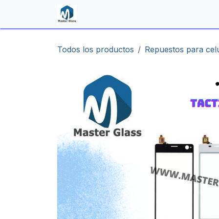
Ir al contenido
Inicio
Shop
Contáctenos
Todos los productos
Repuestos para cel