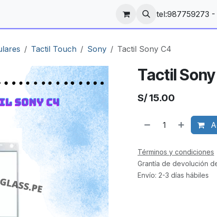
tel:987759273 
ulares
Tactil Touch
Sony
Tactil Sony C4
Tactil Son
S/
15.00
Ag
Términos y condiciones
Grantía de devolución d
Envío: 2-3 días hábiles